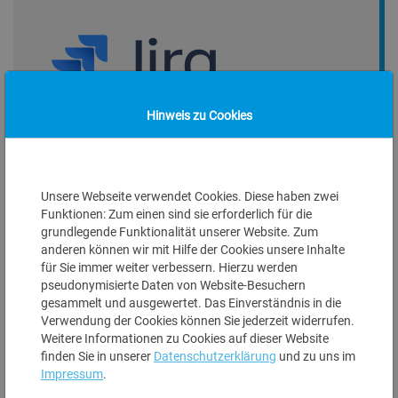
Hinweis zu Cookies
Einrichtung eines HR-Selfserviceportal mit
Confluence
Zeiterfassung für Mitarbeiter
Verwaltung der Abwesenheiten von Mitarbeitern
Unsere Webseite verwendet Cookies. Diese haben zwei
On- und Offboarding-Prozesse
Funktionen: Zum einen sind sie erforderlich für die
Beantragungsverfahren (z.B. Bildung)
grundlegende Funktionalität unserer Website. Zum
Persönlicher Dokumentenaustausch (z.B.
anderen können wir mit Hilfe der Cookies unsere Inhalte
Gehaltsabrechnung)
für Sie immer weiter verbessern. Hierzu werden
Wissensmanagement
pseudonymisierte Daten von Website-Besuchern
gesammelt und ausgewertet. Das Einverständnis in die
Verwendung der Cookies können Sie jederzeit widerrufen.
Weitere Informationen zu Cookies auf dieser Website
finden Sie in unserer
Datenschutzerklärung
und zu uns im
Impressum
.
Use-Case-Beschreibung: