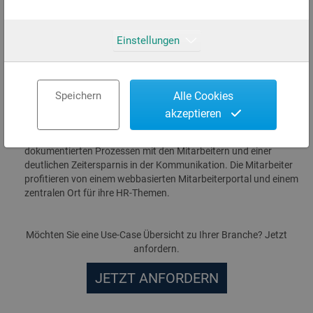
Ein umfassendes Mitarbeiterportal wird in Jira eingerichtet und
mit den HR/HCM-Daten und -Prozessen aus SAP verknüpft.
Einstellungen
Mitarbeiter können nun an einer zentralen Stelle Arbeitszeiten
erfassen, Abwesenheiten melden, Ein- und Austrittsprozesse
verfolgen, Schulungsanträge stellen, persönliche Dokumente wie
Gehaltsabrechnungen abrufen und verknüpfte
Speichern
Alle Cookies
Wissensmanagementeinträge im Kontext lesen.
akzeptieren
Vorteile für Mitarbeiter:
Das HR-Team profitiert von konsistenten, sicheren und
dokumentierten Prozessen mit den Mitarbeitern und einer
deutlichen Zeitersparnis in der Kommunikation. Die Mitarbeiter
profitieren von einem webbasierten Mitarbeiterportal und einem
zentralen Ort für ihre HR-Themen.
Möchten Sie eine Use-Case Übersicht zu Ihrer Branche? Jetzt
anfordern.
JETZT ANFORDERN