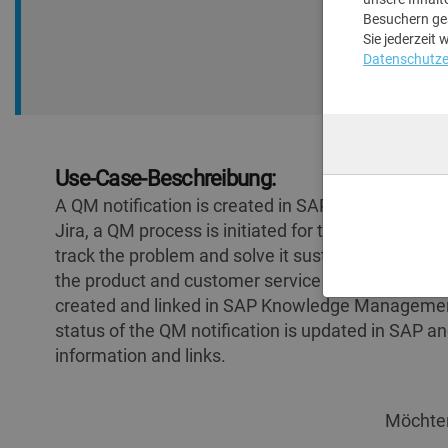
Besuchern ge
Sie jederzeit 
Datenschutze
Use-Case-Beschreibung:
A QM notification is created in SAP or Jira for a c
Jira, a QM process is initiated for the technician
track the problem and solve it sustainably. Linke
the product and customer service can be viewed. 
created and linked in SAP Knowledge Manageme
status of the QM notification is updated in SAP 
information and links.
Möchten