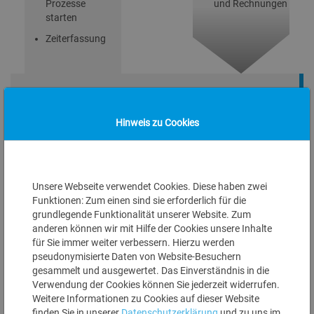
Prozesse
und Rechnungen
starten
Zeiterfassung
Hinweis zu Cookies
Kundenportal in Jira einrichten
Unsere Webseite verwendet Cookies. Diese haben zwei
Verwalten der Kundenzugänge
Funktionen: Zum einen sind sie erforderlich für die
Kunde erstellt zugehöriges Ticket
grundlegende Funktionalität unserer Website. Zum
Übersicht des Kunden zu Maschinenpark mit
anderen können wir mit Hilfe der Cookies unsere Inhalte
technischen Daten, Garantie, Servicegeschichte
für Sie immer weiter verbessern. Hierzu werden
und Dokumenten
pseudonymisierte Daten von Website-Besuchern
Servicefälle anzeigen
gesammelt und ausgewertet. Das Einverständnis in die
Kundendokumente und Rechnungen anzeigen
Verwendung der Cookies können Sie jederzeit widerrufen.
Weitere Informationen zu Cookies auf dieser Website
finden Sie in unserer
Datenschutzerklärung
und zu uns im