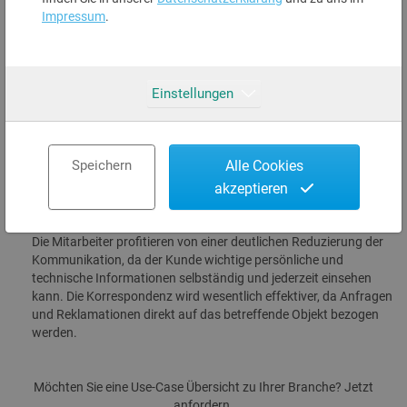
Impressum
.
Use-Case-Beschreibung:
Einstellungen
In JIRA ist ein Kundenportal eingerichtet. Der Kundenzugang
wird über JIRA2SAP gesteuert. Der Kunde sieht in seinem Portal
alle relevanten SAP-Informationen, wie z.B. Maschinen mit
Historie, Garantie und Dokumente sowie Rechnungen. Der
Speichern
Alle Cookies
Kunde kann selbständig Informationen nachschlagen und
akzeptieren
entsprechende Tickets öffnen.
Vorteile für Mitarbeiter:
Die Mitarbeiter profitieren von einer deutlichen Reduzierung der
Kommunikation, da der Kunde wichtige persönliche und
technische Informationen selbständig und jederzeit einsehen
kann. Die Korrespondenz wird wesentlich effektiver, da Anfragen
und Reklamationen direkt auf das betreffende Objekt bezogen
werden.
Möchten Sie eine Use-Case Übersicht zu Ihrer Branche? Jetzt
anfordern.